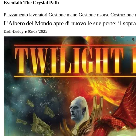
Evenfall: The Crystal Path
Piazzamento lavoratori
Gestione mano
Gestione risorse
Costruzione
L'Albero del Mondo apre di nuovo le sue porte: il sopran
Dadi-Daddy ●
05/03/2025