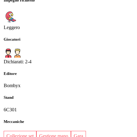
Impegno richiesto
Leggero
Giocatori
Dichiarati: 2-4
Editore
Bombyx
Stand
6C301
Meccaniche
Collezione set
Gestione mano
Gara