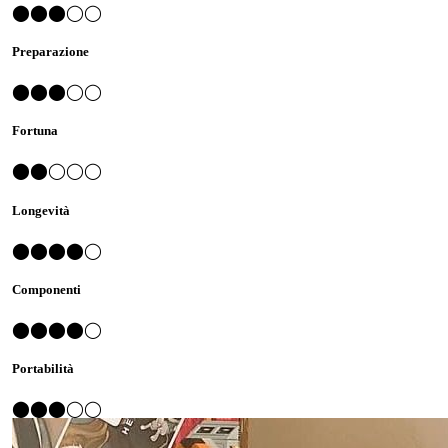
⬤⬤⬤◯◯
Preparazione
⬤⬤⬤◯◯
Fortuna
⬤⬤◯◯◯
Longevità
⬤⬤⬤⬤◯
Componenti
⬤⬤⬤⬤◯
Portabilità
⬤⬤⬤◯◯