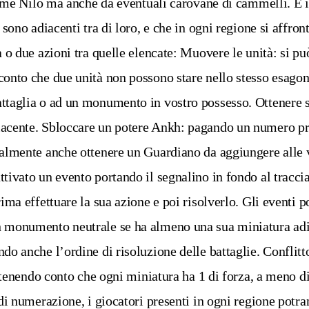
fiume Nilo ma anche da eventuali carovane di cammelli. È i
 sono adiacenti tra di loro, e che in ogni regione si affr
na o due azioni tra quelle elencate: Muovere le unità: si 
conto che due unità non possono stare nello stesso esago
attaglia o ad un monumento in vostro possesso. Ottenere
acente. Sbloccare un potere Ankh: pagando un numero prede
ualmente anche ottenere un Guardiano da aggiungere alle vo
ivato un evento portando il segnalino in fondo al tracciat
ima effettuare la sua azione e poi risolverlo. Gli eventi po
n monumento neutrale se ha almeno una sua miniatura adi
o anche l’ordine di risoluzione delle battaglie. Conflitto.
a, tenendo conto che ogni miniatura ha 1 di forza, a meno 
e di numerazione, i giocatori presenti in ogni regione pot