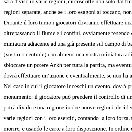
sarà diviso in varie regioni, circoscritte non solo dal 
regioni separate, anche se i loro esagoni si toccano, non
Durante il loro turno i giocatori dovranno effettuare u
oltrepassando il fiume e i confini, ovviamente tenendo 
miniatura adiacente ad una già presente sul campo di b
(vostro o neutrale) con almeno una vostra miniatura adi
sbloccare un potere Ankh per tutta la partita, ma event
dovrà effettuare un’azione e eventualmente, se non ha att
Nel caso in cui il giocatore inneschi un evento, dovrà pr
monumento: il giocatore può prendere il controllo di u
potrà dividere una regione in due nuove regioni, decidend
varie regioni con i loro eserciti, contando la loro forz
morire, e usando le carte a loro disposizione. In ordin