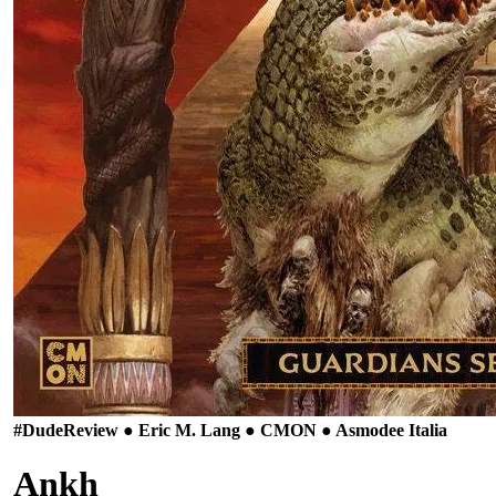
#Dude
Review ● Eric M. Lang ● CMON ● Asmodee Italia
Ankh