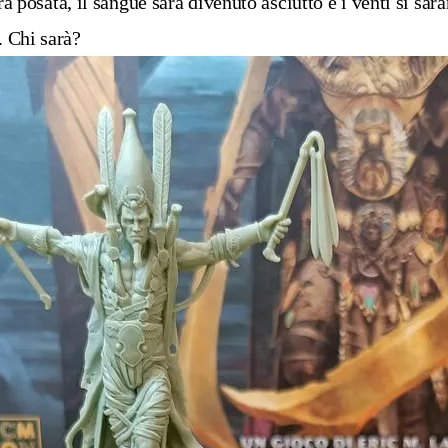
rà posata, il sangue sarà divenuto asciutto e i venti si sar
. Chi sarà?