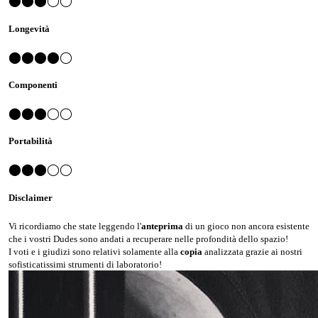
⬤⬤⬤◯◯
Longevità
⬤⬤⬤⬤◯
Componenti
⬤⬤⬤◯◯
Portabilità
⬤⬤⬤◯◯
Disclaimer
Vi ricordiamo che state leggendo l'
anteprima
di un gioco non ancora esistente
che i vostri Dudes sono andati a recuperare nelle profondità dello spazio!
I voti e i giudizi sono relativi solamente alla
copia
analizzata grazie ai nostri
sofisticatissimi strumenti di laboratorio!