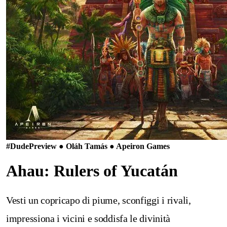
#Dude
Preview ● Oláh Tamás ● Apeiron Games
Ahau: Rulers of Yucatán
Vesti un copricapo di piume, sconfiggi i rivali,
impressiona i vicini e soddisfa le divinità