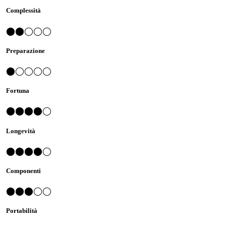
Complessità
⬤⬤◯◯◯
Preparazione
⬤◯◯◯◯
Fortuna
⬤⬤⬤⬤◯
Longevità
⬤⬤⬤⬤◯
Componenti
⬤⬤⬤◯◯
Portabilità