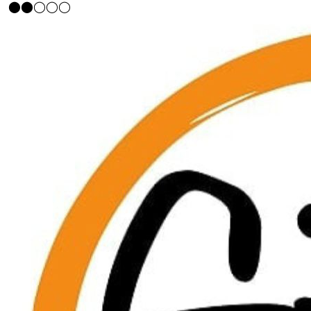
⬤⬤◯◯◯