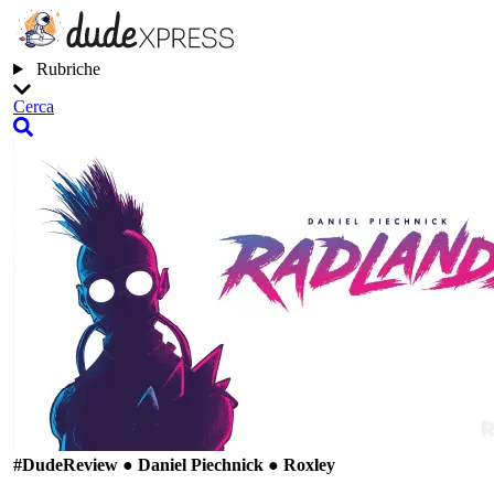
Rubriche
Cerca
#Dude
Review ● Daniel Piechnick ● Roxley