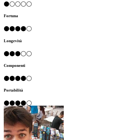
⬤◯◯◯◯
Fortuna
⬤⬤⬤⬤◯
Longevità
⬤⬤⬤◯◯
Componenti
⬤⬤⬤⬤◯
Portabilità
⬤⬤⬤⬤◯