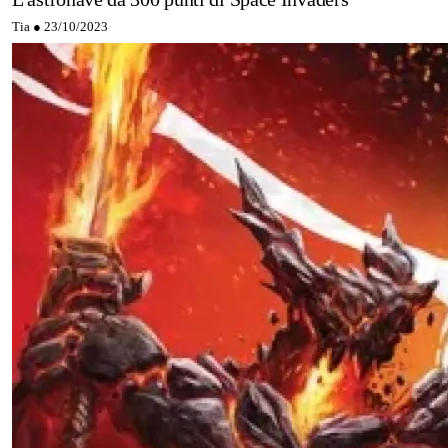
Tia ●
23/10/2023