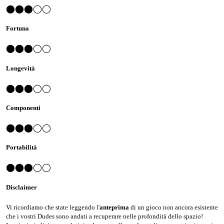
⬤⬤⬤◯◯
Fortuna
⬤⬤⬤◯◯
Longevità
⬤⬤⬤◯◯
Componenti
⬤⬤⬤◯◯
Portabilità
⬤⬤⬤◯◯
Disclaimer
Vi ricordiamo che state leggendo l'
anteprima
di un gioco non ancora esistente
che i vostri Dudes sono andati a recuperare nelle profondità dello spazio!