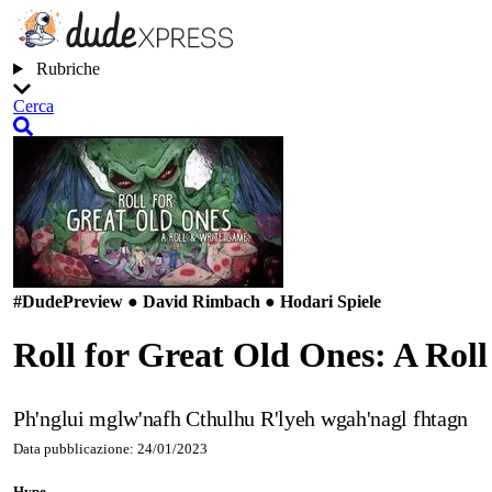
Rubriche
Cerca
#Dude
Preview ● David Rimbach ● Hodari Spiele
Roll for Great Old Ones: A Ro
Ph'nglui mglw'nafh Cthulhu R'lyeh wgah'nagl fhtagn
Data pubblicazione: 24/01/2023
Hype