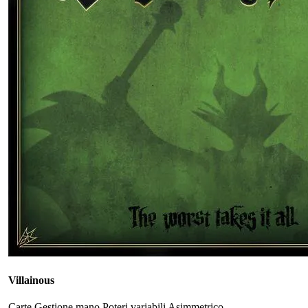
Villainous
Carte
Gestione mano
Poteri variabili
Asimmetrico