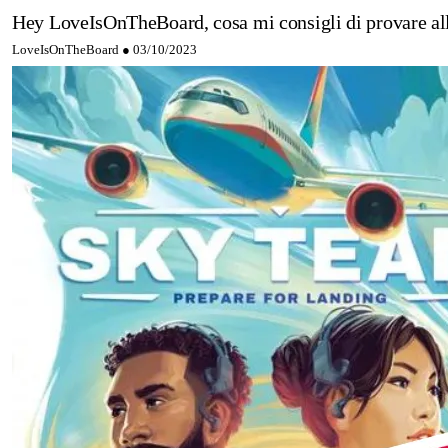
Hey LoveIsOnTheBoard, cosa mi consigli di provare al
LoveIsOnTheBoard ●
03/10/2023