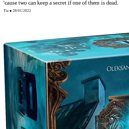
'cause two can keep a secret if one of them is dead.
Tia ●
28/01/2022