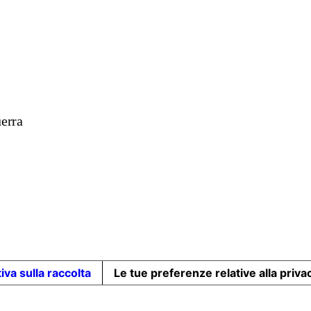
uerra
iva sulla raccolta
Le tue preferenze relative alla priva