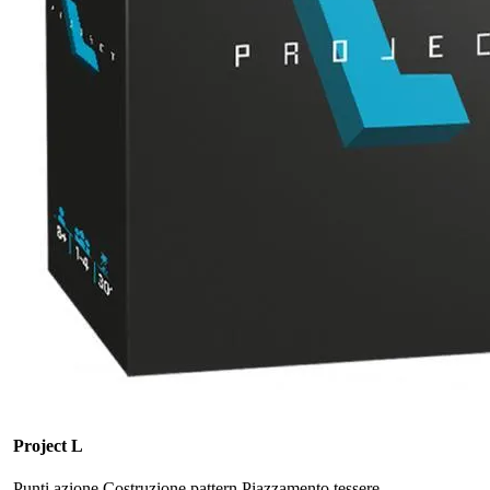
Project L
Punti azione
Costruzione pattern
Piazzamento tessere